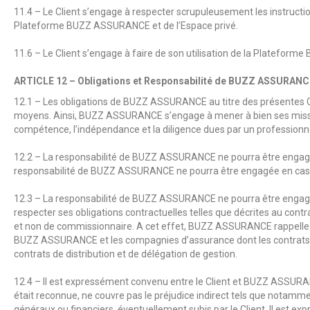
11.4 – Le Client s’engage à respecter scrupuleusement les instruct
Plateforme
BUZZ ASSURANCE
et de l’Espace privé.
11.6 – Le Client s’engage à faire de son utilisation de la Plateforme
ARTICLE 12 – Obligations et Responsabilité de
BUZZ ASSURANC
12.1 – Les obligations de
BUZZ ASSURANCE
au titre des présentes
moyens. Ainsi,
BUZZ ASSURANCE
s’engage à mener à bien ses missio
compétence, l’indépendance et la diligence dues par un professionnel
12.2 – La responsabilité de
BUZZ ASSURANCE
ne pourra être engag
responsabilité de
BUZZ ASSURANCE
ne pourra être engagée en cas 
12.3 – La responsabilité de
BUZZ ASSURANCE
ne pourra être engag
respecter ses obligations contractuelles telles que décrites au contra
et non de commissionnaire. A cet effet,
BUZZ ASSURANCE
rappelle 
BUZZ ASSURANCE
et les compagnies d’assurance dont les contrats 
contrats de distribution et de délégation de gestion.
12.4 – Il est expressément convenu entre le Client et
BUZZ ASSURA
était reconnue, ne couvre pas le préjudice indirect tels que notam
généraux ou financiers, éventuellement subis par le Client. Il est e