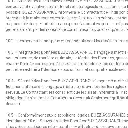
10.1 – Maintenance corrective et évolutive
BUZZ ASSURANCE
se rés
corrective et évolutive des matériels et des logiciels nécessaires 
possible,
BUZZ ASSURANCE
informera le Contractant de l’indisponib
procéder à la maintenance corrective et évolutive en dehors des he
responsable des perturbations, coupures/anomalies qui ne sont pas de
généralement, par les réseaux de communication, quelles qu’en soien
10.2 – Les serveurs principaux et redondants sont localisés en Franc
10.3 – Intégrité des Données
BUZZ ASSURANCE
s’engage à mettre 
pour préserver, de manière optimale, l’intégrité des Données, que c
chaque Donnée correspond à la restitution intacte de son contenu de 
peut être restitué à l’identique sous un format compréhensible selo
10.4 – Sécurité des Données
BUZZ ASSURANCE
s’engage à mettre 
tiers non autorisé et s’engage à mettre en œuvre toutes les règles 
serveur. Le Contractant est conscient que les aléas inhérents à l’
obligation de résultat. Le Contractant reconnaît également qu’il part
dessus).
10.5 – Conformément aux dispositions légales,
BUZZ ASSURANCE
c
Identifiants. 10.6 – Sauvegarde des Données
BUZZ ASSURANCE
met
virus à jour, procédures internes, etc.), – effectuer des sauvegard