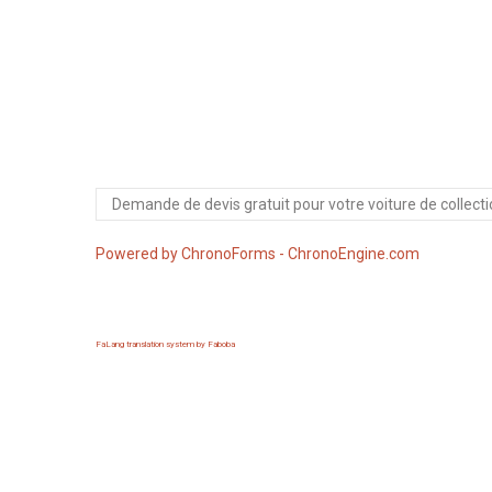
Powered by ChronoForms - ChronoEngine.com
FaLang translation system by Faboba